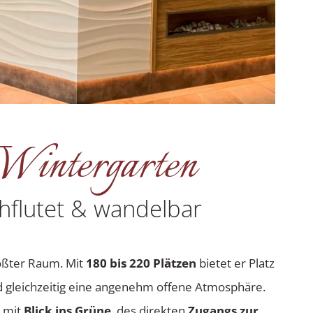
Wintergarten
chflutet & wandelbar
rößter Raum. Mit
180 bis 220 Plätzen
bietet er Platz
d gleichzeitig eine angenehm offene Atmosphäre.
 mit
Blick ins Grüne
, des direkten
Zugangs zur