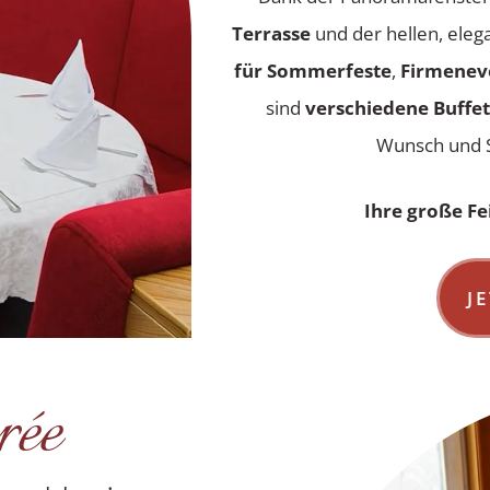
Terrasse
und der hellen, elega
für Sommerfeste
,
Firmenev
sind
verschiedene Buffe
Wunsch und 
Ihre große Fe
J
rée