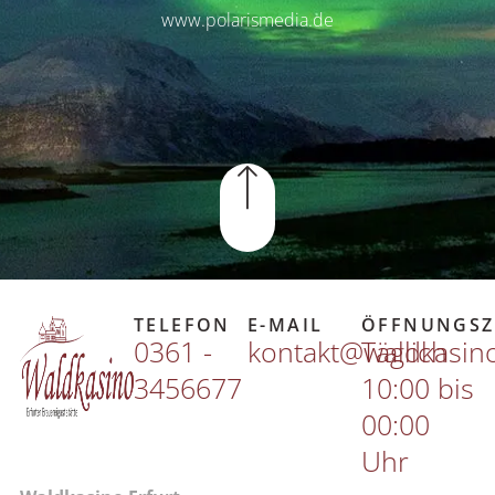
www.polarismedia.de
TELEFON
E-MAIL
ÖFFNUNGSZ
0361 -
kontakt@waldkasin
Täglich
3456677
10:00 bis
00:00
Uhr